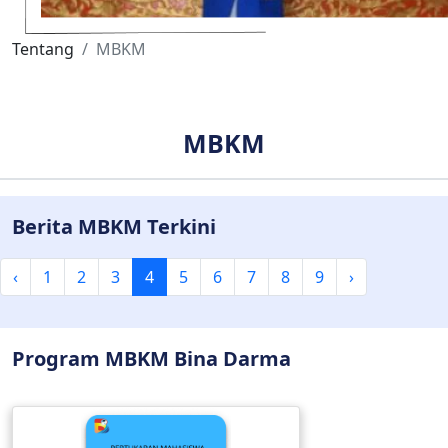
Tentang
MBKM
MBKM
Berita MBKM Terkini
‹
1
2
3
4
5
6
7
8
9
›
Program MBKM Bina Darma